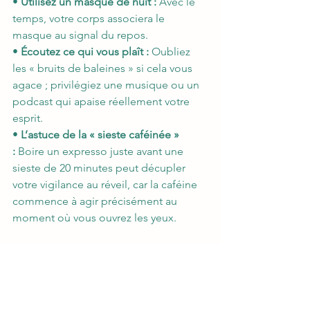
• 
Utilisez un masque de nuit :
 Avec le 
temps, votre corps associera le 
masque au signal du repos.
• 
Écoutez ce qui vous plaît :
 Oubliez 
les « bruits de baleines » si cela vous 
agace ; privilégiez une musique ou un 
podcast qui apaise réellement votre 
esprit.
• 
L’astuce de la « sieste caféinée » 
:
 Boire un expresso juste avant une 
sieste de 20 minutes peut décupler 
votre vigilance au réveil, car la caféine 
commence à agir précisément au 
moment où vous ouvrez les yeux.
L'essentiel : privilégier le fond plutôt 
que les pansements
Une sieste ne transformera pas vos 
performances s'il n'y a rien à corriger. 